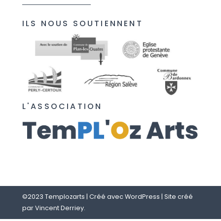
ILS NOUS SOUTIENNENT
L'ASSOCIATION
©2023 Templozarts | Créé avec WordPress
|
Site créé
par
Vincent Derriey
.