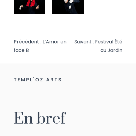
Précédent :
L’Amor en
Suivant :
Festival Été
Navigation
face B
au Jardin
de
l’article
TEMPL'OZ ARTS
En bref